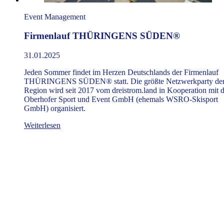
Event Management
Firmenlauf THÜRINGENS SÜDEN®
31.01.2025
Jeden Sommer findet im Herzen Deutschlands der Firmenlauf
THÜRINGENS SÜDEN® statt. Die größte Netzwerkparty de
Region wird seit 2017 vom dreistrom.land in Kooperation mit d
Oberhofer Sport und Event GmbH (ehemals WSRO-Skisport
GmbH) organisiert.
Weiterlesen
Über dreistrom.land Events
Das dreistrom.land kombiniert strategische Planung, kreative
Umsetzung und moderne Technologie für erfolgreiches Event- und
Sponsorenmanagement. Von der Organisation bis zur nahtlosen
Sponsorenintegration schaffen wir einzigartige Erlebnisse und
nachhaltige Partnerschaften.