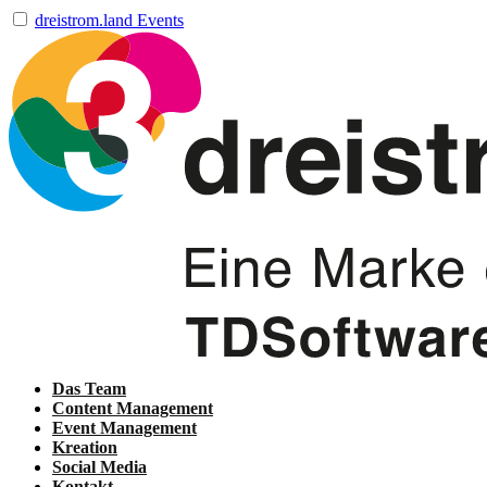
dreistrom.land Events
Das Team
Content Management
Event Management
Kreation
Social Media
Kontakt