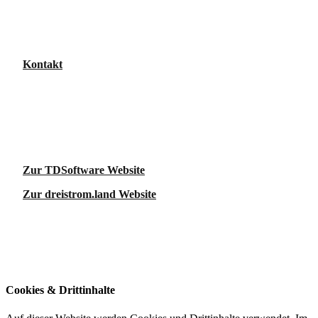
+49 3641 51968-50
events@dreistrom.land
Facebook
|
LinkedIn
|
Instagram
Kontakt
Eine Website der
TDSoftware GmbH
Löbdergraben 29
07743 Jena
Zur TDSoftware Website
Zur dreistrom.land Website
Weiterführende Links
Impressum
Datenschutz
Cookies & Drittinhalte