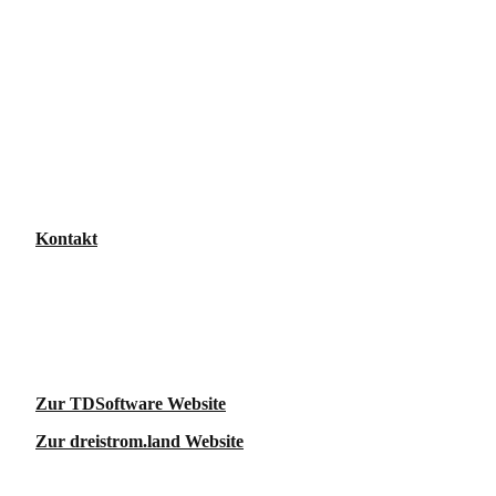
Das dreistrom.land kombiniert strategische Planung, kreative
Umsetzung und moderne Technologie für erfolgreiches Event- und
Sponsorenmanagement. Von der Organisation bis zur nahtlosen
Sponsorenintegration schaffen wir einzigartige Erlebnisse und
nachhaltige Partnerschaften.
+49 3641 51968-50
events@dreistrom.land
Facebook
|
LinkedIn
|
Instagram
Kontakt
Eine Website der
TDSoftware GmbH
Löbdergraben 29
07743 Jena
Zur TDSoftware Website
Zur dreistrom.land Website
Weiterführende Links