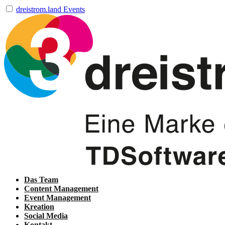
dreistrom.land Events
Das Team
Content Management
Event Management
Kreation
Social Media
Kontakt